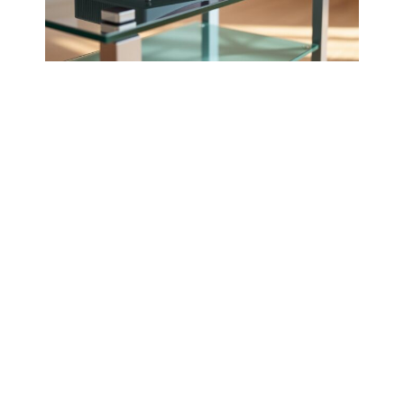
Présentation d’Atlas Pro
IPTV
Atlas Pro
IPTV
est une solution de
streaming
innovante.
Il permet de regarder vos contenus préférés sur divers
appareils. Cette plateforme d’IPTV offre une variété de
contenus pour tous.
Principaux avantages
Accès à une large gamme de contenus de haute
qualité
Expérience de streaming fluide et stable
Compatibilité avec différentes plateformes de
télévision en ligne