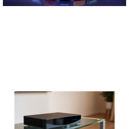
Pourquoi choisir Atlas Pro
IPTV ? Les avantages
incontournables
Atlas Pro
IPTV
est un service de
streaming
de qualité. Il
offre une large sélection de contenus. Cela inclut des
émissions et des films pour tous les goûts.
Le
streaming
est devenu essentiel dans notre vie. Atlas
Pro
IPTV
répond à vos besoins de
divertissement
.