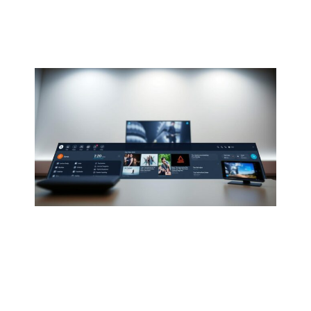
Pro IPTV offre une expérience top. Les utilisateurs
profitent d’une
facilité d’utilisation
maximale. Cela leur
permet de se concentrer sur le
divertissement
.
En bref, l’interface d’Atlas Pro IPTV est faite pour offrir
une expérience exceptionnelle. Elle combine une
interface utilisateur
intuitive, une
ergonomie
soignée et
une
facilité d’utilisation
maximale.
Les fonctionnalités