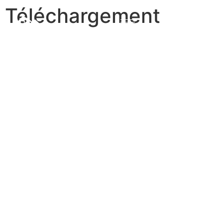
Téléchargement
Dans le monde du streaming IPTV,
Atlas Pro Apps
se
distingue comme l’une des meilleures solutions
disponibles. Que vous soyez un passionné de films,
de séries ou de chaînes TV internationales, cette
application offre une expérience fluide et de haute
qualité. Mais qu’est-ce qui rend
Atlas Pro Apps
si
spéciale ?
Une qualité de streaming
exceptionnelle
L’un des principaux avantages d’
Atlas Pro Apps
est la